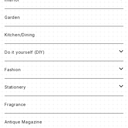
Clocks
Garden
Box
Kitchen/Dining
Book
Do it yourself (DIY)
Rug
Vintage Paint
Fashion
Others
Antique Wax
Bag
Stationery
Accessory
Notebook
Fragrance
Clothes
Ribbon
Antique Magazine