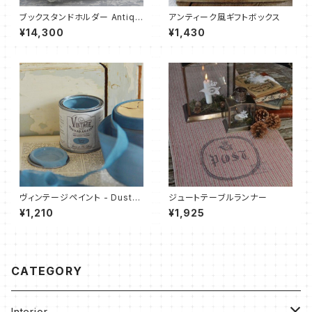
ブックスタンドホルダー Antiqu
アンティーク風ギフトボックス
e White
¥14,300
¥1,430
ヴィンテージペイント - Dusty
ジュートテーブルランナー
Blue -100 ml
¥1,210
¥1,925
CATEGORY
Interior