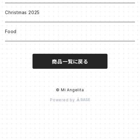
Others
Christmas 2025
Food
商品一覧に戻る
© Mi Angelita
Powered by