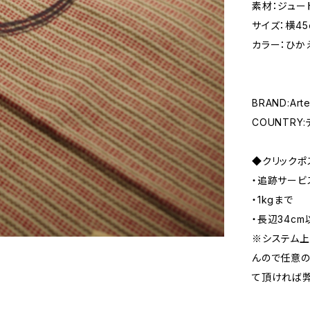
素材：ジュー
サイズ：横45
カラー：ひか
BRAND:Art
COUNTRY
◆クリックポ
・追跡サービ
・1kgまで
・長辺34cm
※システム上
んので任意の
て頂ければ弊