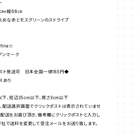
ト
㎝×縦68㎝
えめな赤とモスグリーンのストライプ
efina☆
:デンマーク
スト発送可 日本全国一律185円◆
スあり
以下、短辺25cm以下、厚さ3cm以下
、配送選択画面でクリックポストは表示されていませ
配送をお選び頂き、備考欄にクリックポストと入力し
社で送料を変更して受注メールをお送り致します。