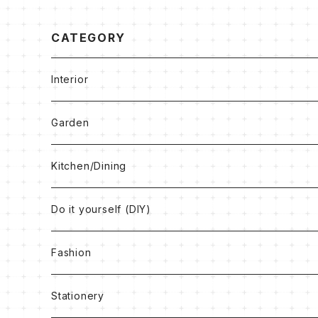
CATEGORY
Interior
Clocks
Garden
Box
Kitchen/Dining
Book
Do it yourself (DIY)
Rug
Vintage Paint
Fashion
Others
Antique Wax
Bag
Stationery