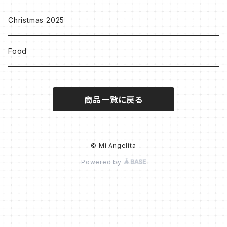
Others
Christmas 2025
Food
商品一覧に戻る
© Mi Angelita
Powered by