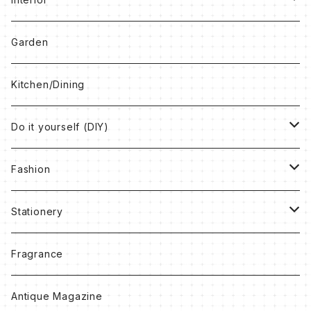
Clocks
Garden
Box
Kitchen/Dining
Book
Do it yourself (DIY)
Rug
Vintage Paint
Fashion
Others
Antique Wax
Bag
Stationery
Accessory
Notebook
Fragrance
Clothes
Ribbon
Antique Magazine