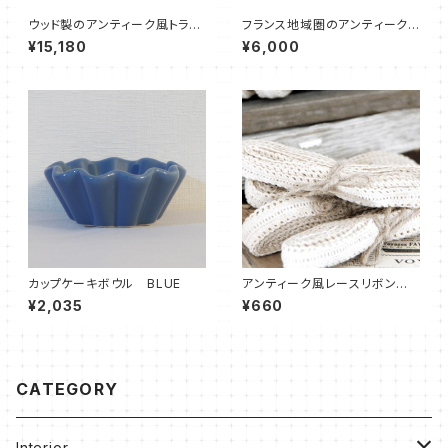
ウッド製のアンティーク風トラン
フランス地域圏のアンティークス
クボックス S size
タイル玄関マット
¥15,180
¥6,000
カップケーキボウル BLUE
アンティーク風レースリボン 2
ｍ
¥2,035
¥660
CATEGORY
Interior