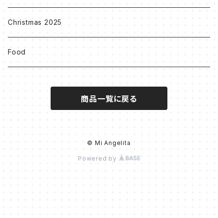
Others
Christmas 2025
Food
商品一覧に戻る
© Mi Angelita
Powered by