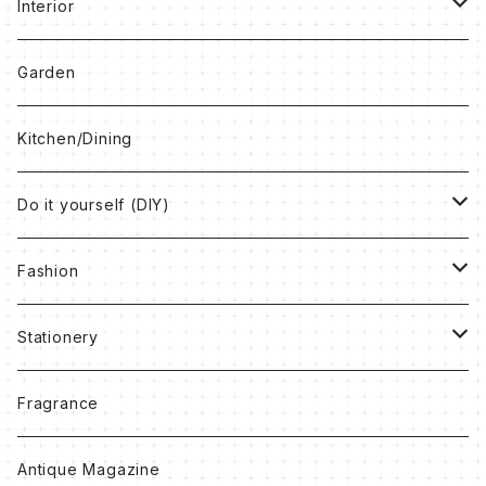
Interior
Clocks
Garden
Box
Kitchen/Dining
Book
Do it yourself (DIY)
Rug
Vintage Paint
Fashion
Others
Antique Wax
Bag
Stationery
Accessory
Notebook
Fragrance
Clothes
Ribbon
Antique Magazine