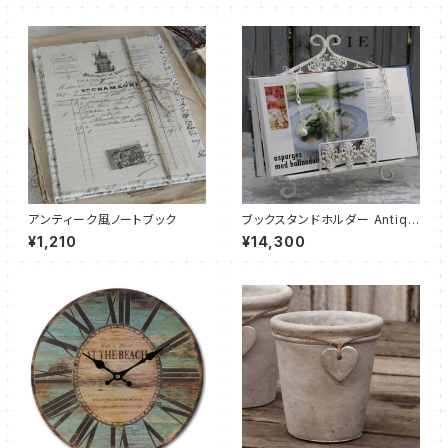
アンティーク風ノートブック
ブックスタンドホルダー Antiqu
e White
¥1,210
¥14,300