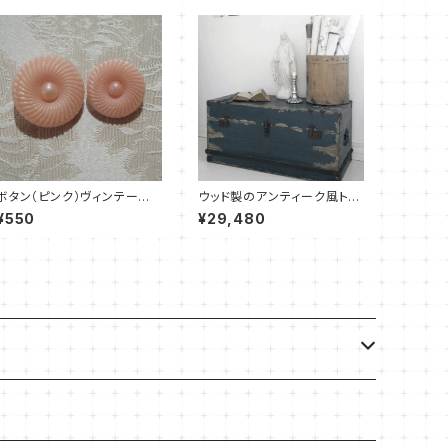
ボタン（ピンク）ヴィンテージ 1
ウッド製のアンティーク風トラ
920
ンクボックス M size
¥550
¥29,480