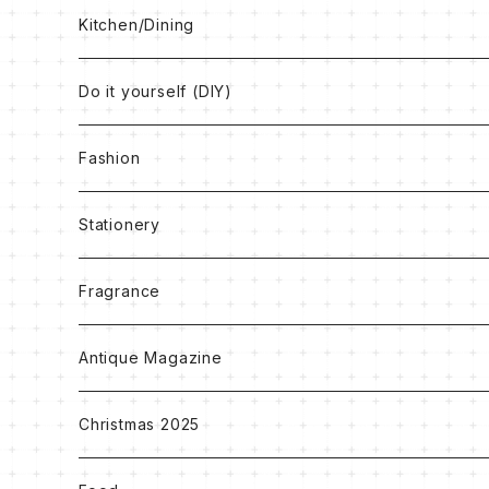
Box
Kitchen/Dining
Book
Do it yourself (DIY)
Rug
Vintage Paint
Fashion
Others
Antique Wax
Bag
Stationery
Accessory
Notebook
Fragrance
Clothes
Ribbon
Antique Magazine
Others
Christmas 2025