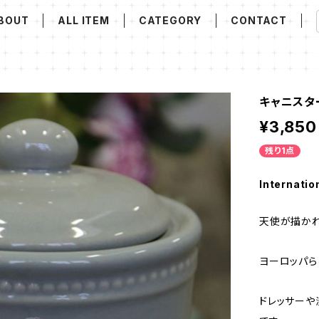
BOUT
ALL ITEM
CATEGORY
CONTACT
キャニスター 
¥3,850
残り1点
Internatio
天使が描かれ
ヨーロッパら
ドレッサーや