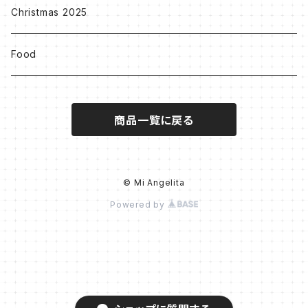
Others
Christmas 2025
Food
商品一覧に戻る
© Mi Angelita
Powered by