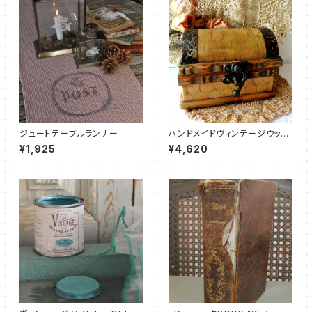
ジュートテーブルランナー
ハンドメイドヴィンテージウッド
BOX
¥1,925
¥4,620