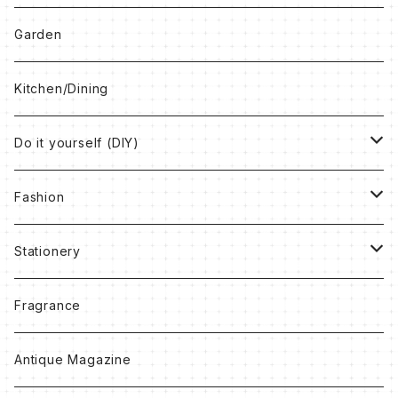
Clocks
Garden
Box
Kitchen/Dining
Book
Do it yourself (DIY)
Rug
Vintage Paint
Fashion
Others
Antique Wax
Bag
Stationery
Accessory
Notebook
Fragrance
Clothes
Ribbon
Antique Magazine